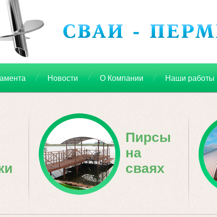
дамента
Новости
О Компании
Наши работы
Пирсы
на
ки
сваях