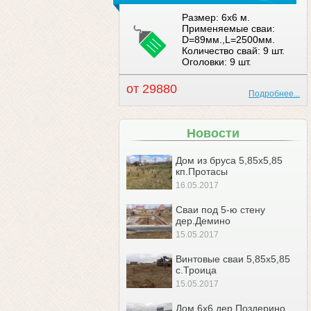
Размер: 6x6 м.
Применяемые сваи:
D=89мм.,L=2500мм.
Количество свай: 9 шт.
Оголовки: 9 шт.
от 29880
Подробнее...
Новости
Дом из бруса 5,85х5,85
кп.Протасы
16.05.2017
Сваи под 5-ю стену
дер.Демино
15.05.2017
Винтовые сваи 5,85х5,85
с.Троица
15.05.2017
Дом 6х6 дер.Поздерино