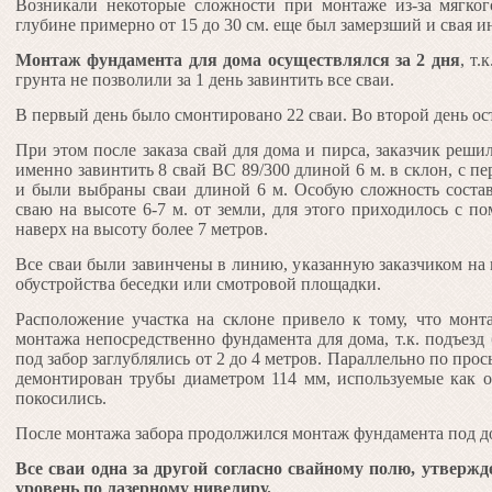
Возникали некоторые сложности при монтаже из-за мягкого
глубине примерно от 15 до 30 см. еще был замерзший и свая ин
Монтаж фундамента для дома осуществлялся за 2 дня
, т.
грунта не позволили за 1 день завинтить все сваи.
В первый день было смонтировано 22 сваи. Во второй день ос
При этом после заказа свай для дома и пирса, заказчик реши
именно завинтить 8 свай ВС 89/300 длиной 6 м. в склон, с п
и были выбраны сваи длиной 6 м. Особую сложность состав
сваю на высоте 6-7 м. от земли, для этого приходилось с 
наверх на высоту более 7 метров.
Все сваи были завинчены в линию, указанную заказчиком на
обустройства беседки или смотровой площадки.
Расположение участка на склоне привело к тому, что монт
монтажа непосредственно фундамента для дома, т.к. подъез
под забор заглублялись от 2 до 4 метров. Параллельно по про
демонтирован трубы диаметром 114 мм, используемые как о
покосились.
После монтажа забора продолжился монтаж фундамента под д
Все сваи одна за другой согласно свайному полю, утверж
уровень по лазерному нивелиру.