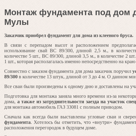
Монтаж фундамента под дом д
Мулы
Заказчик приобрел фундамент для дома из клееного бруса.
В связи с перепадом высот и расположением предполага
использование свай ВС 89/300, длиной 2,5 м., в количест
количестве 5 шт., ВС 89/300, длиной 3,5 м.,
в количестве 2 шт.
1 шт., которая располагалась именно непосредственно на краю
Совместно с заказом фундамента для дома заказчик поручил
у
89/300
в количестве 13 штук, длиной от 3 до 4 м. О данном мон
Все сваи были произведены к одному дню и доставлены на уча
Подготовка для монтажа заняла много времени из-за некото
дома,
а также из затруднительност
и заезда на участок спе
для монтажа автомобиль ГАЗ 33081 с полным приводом.
Сначала как всегда были выставлены угловые сваи и свер
фундамента
. Хотелось бы отметить, что «внутри» фундамент
расположения перегородок в будущем доме.