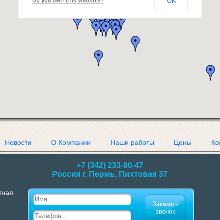
OK
Do you own this website?
Новости
О Компании
Наши работы
Цены
Ко
+7 (342) 233-80-47
Россия г. Пермь, Пихтовая 37
тная
Заказать
звонок