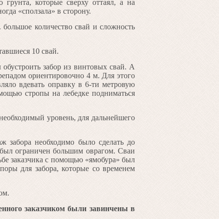
 грунта, которые сверху оттаял, а на
огда «сползала» в сторону.
к. большое количество свай и сложность
тавшиеся 10 свай.
л обустроить забор из винтовых свай. А
ерепадом ориентировочно 4 м. Для этого
ляло вдевать оправку в 6-ти метровую
помощью стропы на лебедке подниматься
 необходимый уровень, для дальнейшего
аж забора необходимо было сделать до
д был ограничен большим оврагом. Сваи
сьбе заказчика с помощью «ямобура» был
поры для забора, которые со временем
ом.
денного заказчиком были завинчены в