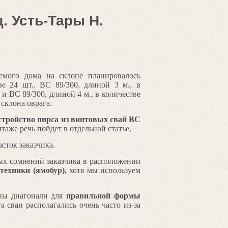
. Усть-Тары Н.
емого дома на склоне планировалось
ве 24 шт., ВС 89/300, длиной 3 м., в
 и ВС 89/300, длиной 4 м., в количестве
 склона оврага.
стройство пирса из винтовых свай ВС
таже речь пойдет в отдельной статье.
сток заказчика.
рых сомнений заказчика в расположении
цтехники (ямобур),
хотя мы используем
ены диагонали для
правильной формы
а сваи располагались очень часто из-за