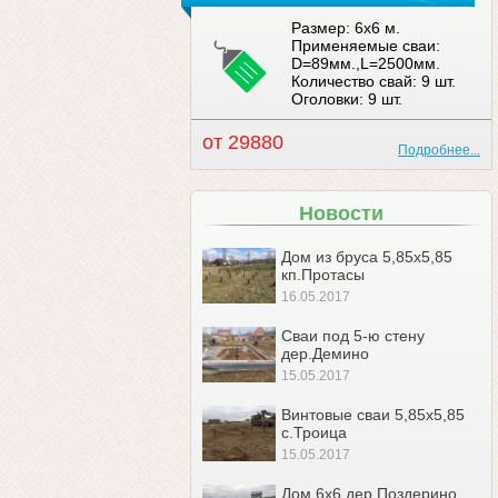
Размер: 6x6 м.
Применяемые сваи:
D=89мм.,L=2500мм.
Количество свай: 9 шт.
Оголовки: 9 шт.
от 29880
Подробнее...
Новости
Дом из бруса 5,85х5,85
кп.Протасы
16.05.2017
Сваи под 5-ю стену
дер.Демино
15.05.2017
Винтовые сваи 5,85х5,85
с.Троица
15.05.2017
Дом 6х6 дер.Поздерино