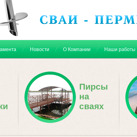
дамента
Новости
О Компании
Наши работы
Пирсы
на
ки
сваях